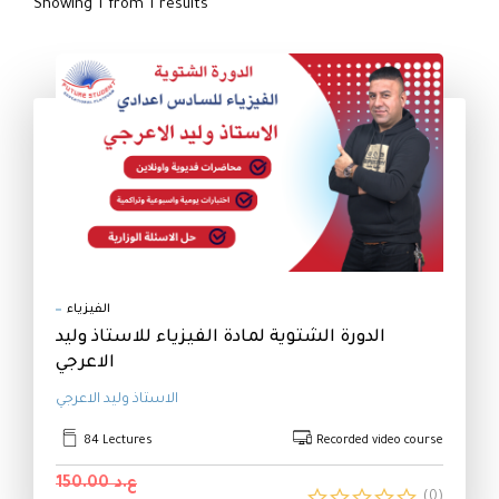
Showing 1 from 1 results
me
og
rses
مع
ا
لدو
التق
الفيزياء
الدورة الشتوية لمادة الفيزياء للاستاذ وليد
الاعرجي
الاستاذ وليد الاعرجي
84 Lectures
Recorded video course
ع.د 150.00
(0)