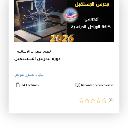
me
og
rses
مع
ا
تطوير مهارات الاساتذة
لدو
دورة مدرس المستقبل
التق
علياء صبري عوض
24 Lectures
Recorded video course
(0)