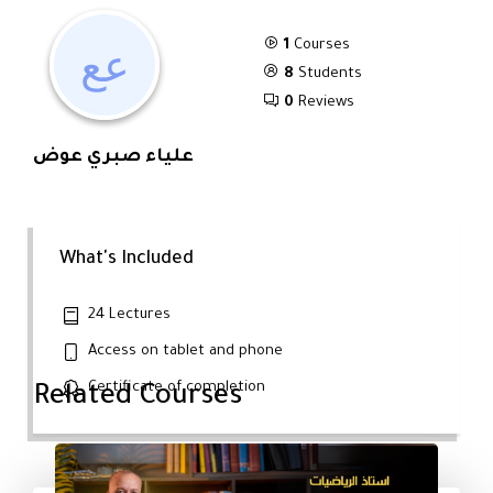
1
Courses
8
Students
0
Reviews
علياء صبري عوض
What's Included
24 Lectures
Access on tablet and phone
Certificate of completion
Related Courses