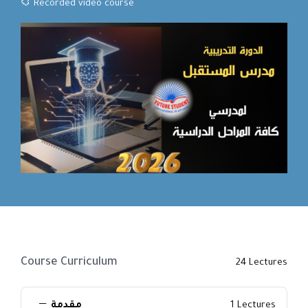
Recorded video course
me
og
rses
مع
ا
لدو
التق
Course Curriculum
24 Lectures
1 Lectures
مقدمة