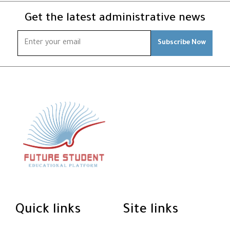
Get the latest administrative news
me
Subscribe Now
og
rses
مع
ا
لدو
التق
Quick links
Site links