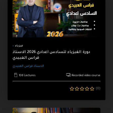
me
og
rses
مع
ا
فيزياء
لدو
دورة الفيزياء للسادس اعدادي 2026 الاستاذ
التق
فراس العبيدي
الاستاذ فراس العبيدي
108 Lectures
Recorded video course
(0)