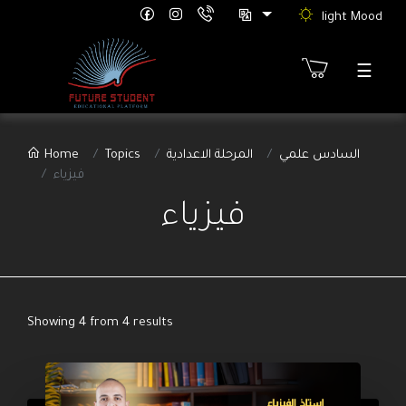
light Mood
☰
Sign
Home
Topics
المرحلة الاعدادية
السادس علمي
Up
فيزياء
etter
فيزياء
ure
rts
th
tion"
Showing 4 from 4 results